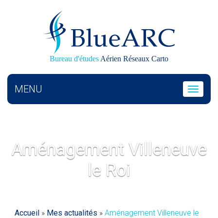
Bureau d'études
Aérien Réseaux Carto
MENU
Toggle
navigat
Aménagement Villeneuve
le Roi
Accueil
»
Mes actualités
»
Aménagement Villeneuve le